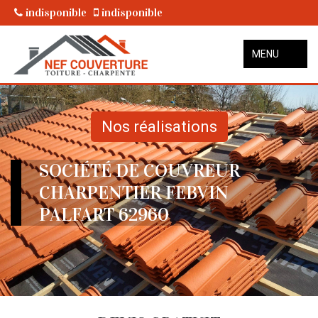
indisponible
indisponible
MENU
Nos réalisations
SOCIÉTÉ DE COUVREUR
CHARPENTIER FEBVIN
PALFART 62960