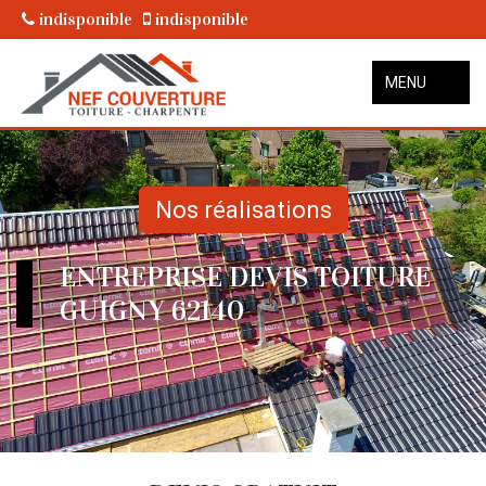
indisponible
indisponible
MENU
Nos réalisations
ENTREPRISE DEVIS TOITURE
GUIGNY 62140