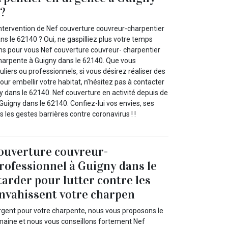
 ?
intervention de Nef couverture couvreur-charpentier
s le 62140 ? Oui, ne gaspilliez plus votre temps
s pour vous Nef couverture couvreur- charpentier
harpente à Guigny dans le 62140. Que vous
uliers ou professionnels, si vous désirez réaliser des
ur embellir votre habitat, n’hésitez pas à contacter
y dans le 62140. Nef couverture en activité depuis de
igny dans le 62140. Confiez-lui vos envies, ses
 les gestes barrières contre coronavirus ! !
ouverture couvreur-
rofessionnel à Guigny dans le
tarder pour lutter contre les
envahissent votre charpen
rgent pour votre charpente, nous vous proposons le
maine et nous vous conseillons fortement Nef