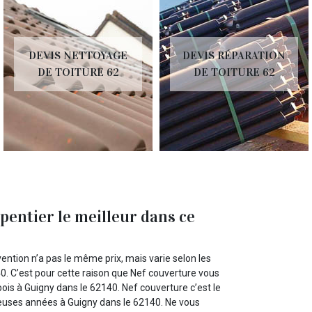
IS NETTOYAGE
DEVIS RÉPARATION
DEV
E TOITURE 62
DE TOITURE 62
entier le meilleur dans ce
ntion n’a pas le même prix, mais varie selon les
0. C’est pour cette raison que Nef couverture vous
is à Guigny dans le 62140. Nef couverture c’est le
reuses années à Guigny dans le 62140. Ne vous