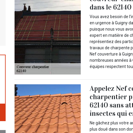
dans le 62140
Vous avez besoin de l’
en urgence à Guigny dan
puisque nous vous avon
expert en matière de c
représentiez des partic
travaux de charpente po
Nef couverture à Guign
nombreuses années à Gu
équipes respectent tous
Appelez Nef c
charpentier p
62140 sans at
insectes qui 
Ne gâchez plus votre a
plus doué dans son do