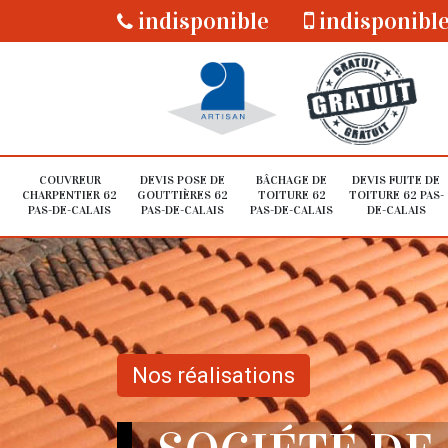
indisponible
indisponibl
COUVREUR
DEVIS POSE DE
BÂCHAGE DE
DEVIS FUITE DE
CHARPENTIER 62
GOUTTIÈRES 62
TOITURE 62
TOITURE 62 PAS-
PAS-DE-CALAIS
PAS-DE-CALAIS
PAS-DE-CALAIS
DE-CALAIS
Nos réalisations