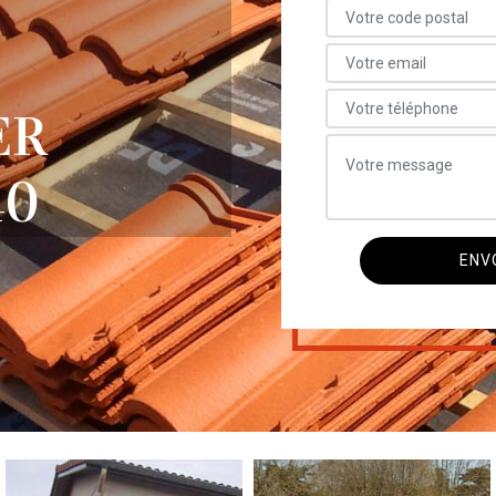
ER
40