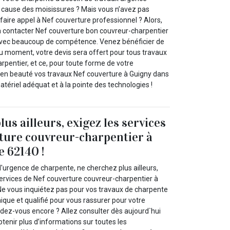
 cause des moisissures ? Mais vous n’avez pas
aire appel à Nef couverture professionnel ? Alors,
à contacter Nef couverture bon couvreur-charpentier
avec beaucoup de compétence. Venez bénéficier de
du moment, votre devis sera offert pour tous travaux
rpentier, et ce, pour toute forme de votre
r en beauté vos travaux Nef couverture à Guigny dans
tériel adéquat et à la pointe des technologies !
us ailleurs, exigez les services
ture couvreur-charpentier à
e 62140 !
'urgence de charpente, ne cherchez plus ailleurs,
ervices de Nef couverture couvreur-charpentier à
Ne vous inquiétez pas pour vos travaux de charpente
ique et qualifié pour vous rassurer pour votre
ndez-vous encore ? Allez consulter dès aujourd`hui
btenir plus d’informations sur toutes les