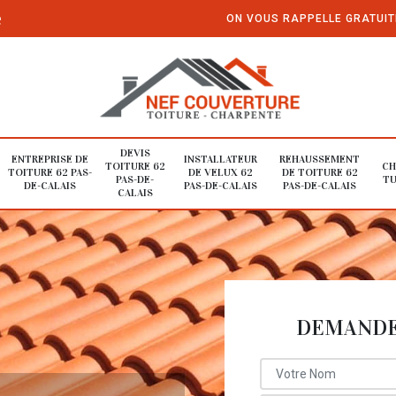
e
ON VOUS RAPPELLE GRATUI
DEVIS
ENTREPRISE DE
INSTALLATEUR
REHAUSSEMENT
TOITURE 62
CH
TOITURE 62 PAS-
DE VELUX 62
DE TOITURE 62
PAS-DE-
TU
DE-CALAIS
PAS-DE-CALAIS
PAS-DE-CALAIS
CALAIS
DEMANDE 