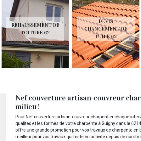
DEVIS
AUSSEMENT DE
DEV
CHANGEMENT DE
TOITURE 62
D
TUILE 62
Nef couverture artisan-couvreur charp
milieu !
Pour Nef couverture artisan-couvreur charpentier chaque interve
qualités et les formes de votre charpente à Guigny dans le 6214
offre une grande promotion pour vos travaux de charpente en bo
meilleur pour vos travaux qui reste en activité depuis de nomb