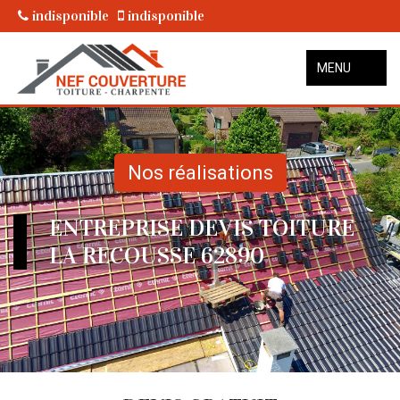
indisponible
indisponible
MENU
Nos réalisations
ENTREPRISE DEVIS TOITURE
LA RECOUSSE 62890