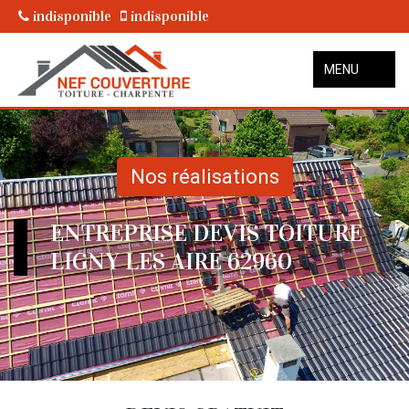
indisponible
indisponible
MENU
Nos réalisations
ENTREPRISE DEVIS TOITURE
LIGNY LES AIRE 62960