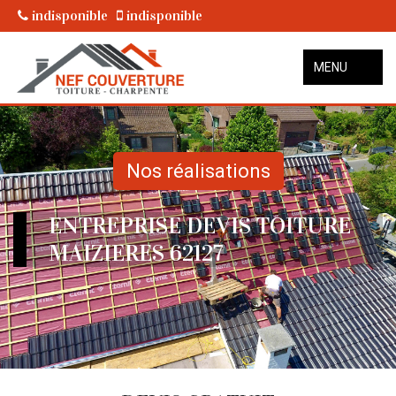
indisponible
indisponible
MENU
Nos réalisations
ENTREPRISE DEVIS TOITURE
MAIZIERES 62127