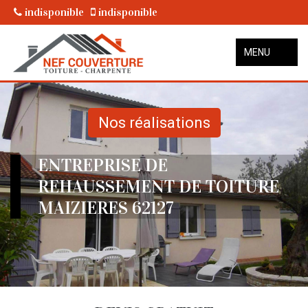
indisponible
indisponible
MENU
Nos réalisations
ENTREPRISE DE
REHAUSSEMENT DE TOITURE
MAIZIERES 62127