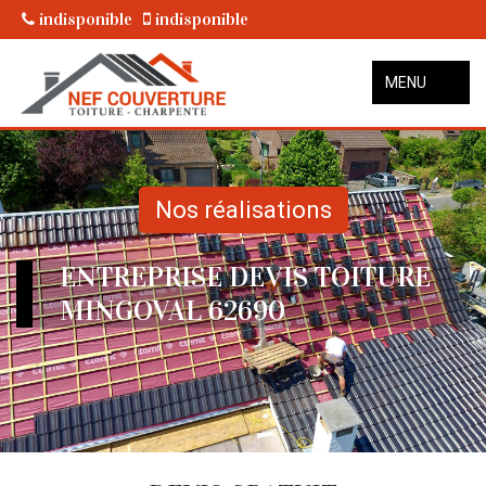
indisponible
indisponible
MENU
Nos réalisations
ENTREPRISE DEVIS TOITURE
MINGOVAL 62690