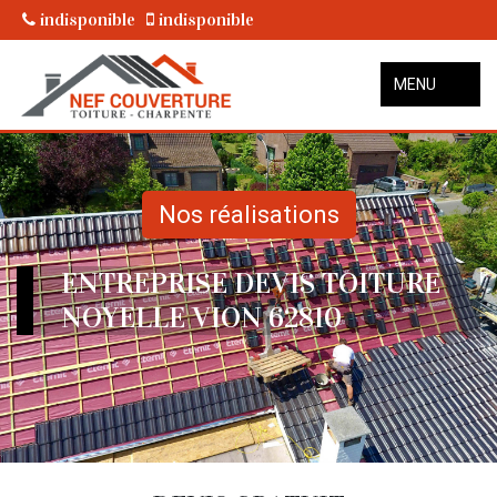
indisponible
indisponible
MENU
Nos réalisations
ENTREPRISE DEVIS TOITURE
NOYELLE VION 62810