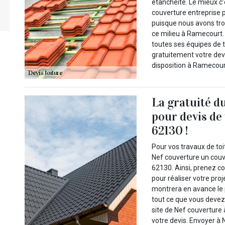
étanchéité. Le mieux c
couverture entreprise p
puisque nous avons tro
ce milieu à Ramecourt.
toutes ses équipes de 
gratuitement votre devi
disposition à Ramecour
La gratuité d
pour devis de
62130 !
Pour vos travaux de to
Nef couverture un couv
62130. Ainsi, prenez c
pour réaliser votre proj
montrera en avance le p
tout ce que vous devez s
site de Nef couverture
votre devis. Envoyer à