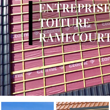
ENTREPRISE
TOITURE
RAMECOURT