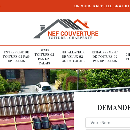
e
ON VOUS RAPPELLE GRATUI
DEVIS
ENTREPRISE DE
INSTALLATEUR
REHAUSSEMENT
TOITURE 62
CH
TOITURE 62 PAS-
DE VELUX 62
DE TOITURE 62
PAS-DE-
TU
DE-CALAIS
PAS-DE-CALAIS
PAS-DE-CALAIS
CALAIS
DEMANDE 