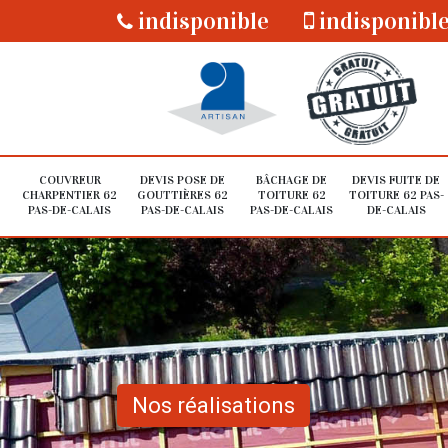
indisponible
indisponibl
COUVREUR
DEVIS POSE DE
BÂCHAGE DE
DEVIS FUITE DE
CHARPENTIER 62
GOUTTIÈRES 62
TOITURE 62
TOITURE 62 PAS-
PAS-DE-CALAIS
PAS-DE-CALAIS
PAS-DE-CALAIS
DE-CALAIS
Nos réalisations