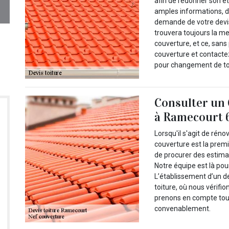
afin de redonner son ét
amples informations, 
demande de votre devis
trouvera toujours la m
couverture, et ce, sans
couverture et contacte
pour changement de to
Consulter un 
à Ramecourt 
Lorsqu'il s'agit de réno
couverture est la prem
de procurer des estimat
Notre équipe est là pour
L’établissement d’un d
toiture, où nous vérifi
prenons en compte tous
convenablement.