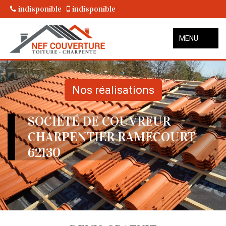
indisponible
indisponible
MENU
Nos réalisations
SOCIÉTÉ DE COUVREUR
CHARPENTIER RAMECOURT
62130