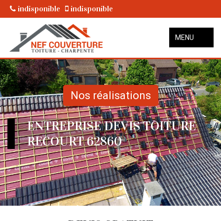
indisponible
indisponible
MENU
Nos réalisations
ENTREPRISE DEVIS TOITURE
RECOURT 62860