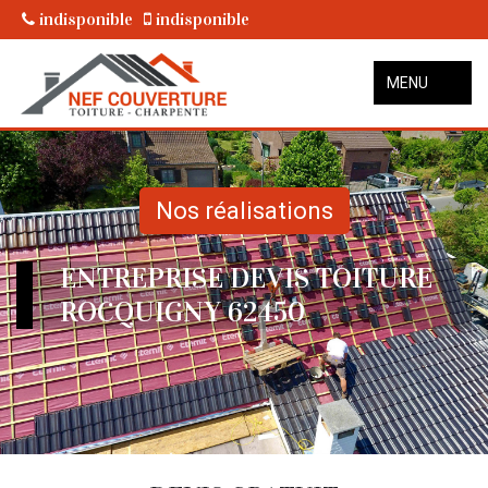
indisponible
indisponible
MENU
Nos réalisations
ENTREPRISE DEVIS TOITURE
ROCQUIGNY 62450