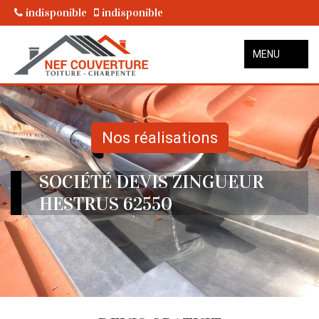
indisponible
indisponible
MENU
Nos réalisations
SOCIÉTÉ DEVIS ZINGUEUR
HESTRUS 62550