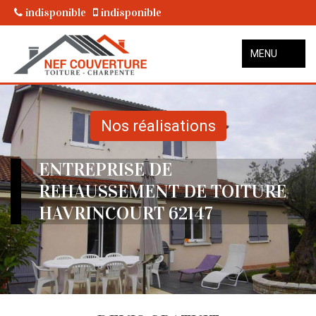
indisponible
indisponible
MENU
Nos réalisations
ENTREPRISE DE
REHAUSSEMENT DE TOITURE
HAVRINCOURT 62147