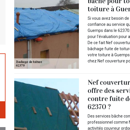
bâche pour to
toiture à Gue
Si vous avez besoin de 
confiance au service q
Guemps dans le 62370. 
pour l’évaluation pour 
De ce fait Nef couvert
bâchage fuite de toitur
votre toiture à Guemps 
chez Nef couverture pou
Nef couvertur
offre des ser
contre fuite 
62370 ?
Des services bâche cont
professionnel comme N
activités couvreur ordo