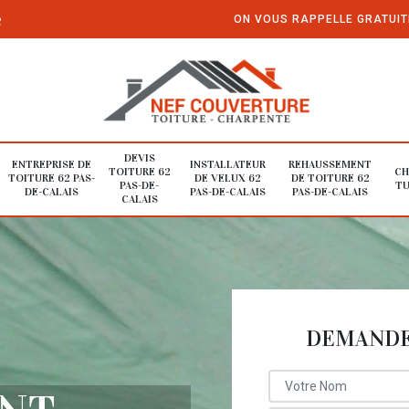
e
ON VOUS RAPPELLE GRATUI
DEVIS
ENTREPRISE DE
INSTALLATEUR
REHAUSSEMENT
TOITURE 62
CH
TOITURE 62 PAS-
DE VELUX 62
DE TOITURE 62
PAS-DE-
TU
DE-CALAIS
PAS-DE-CALAIS
PAS-DE-CALAIS
CALAIS
DEMANDE 