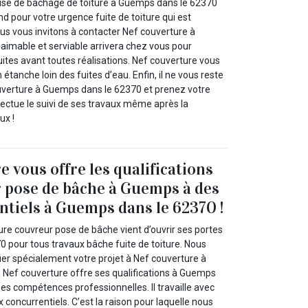
ise de bâchage de toiture à Guemps dans le 62370
nd pour votre urgence fuite de toiture qui est
us vous invitons à contacter Nef couverture à
imable et serviable arrivera chez vous pour
 fuites avant toutes réalisations. Nef couverture vous
étanche loin des fuites d’eau. Enfin, il ne vous reste
uverture à Guemps dans le 62370 et prenez votre
effectue le suivi de ses travaux même après la
ux !
 vous offre les qualifications
 pose de bâche à Guemps à des
ntiels à Guemps dans le 62370 !
ure couvreur pose de bâche vient d’ouvrir ses portes
 pour tous travaux bâche fuite de toiture. Nous
ier spécialement votre projet à Nef couverture à
Nef couverture offre ses qualifications à Guemps
es compétences professionnelles. Il travaille avec
x concurrentiels. C’est la raison pour laquelle nous