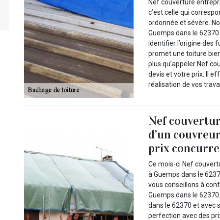
Nef couverture entrepr
c’est celle qui correspo
ordonnée et sévère. No
Guemps dans le 62370 a
identifier l’origine des
promet une toiture bien 
plus qu’appeler Nef co
devis et votre prix. Il 
réalisation de vos trava
Nef couverture
d’un couvreur
prix concurre
Ce mois-ci Nef couvert
à Guemps dans le 62370
vous conseillons à conf
Guemps dans le 62370. 
dans le 62370 et avec s
perfection avec des pri