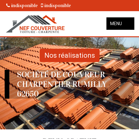
indisponible
indisponible
MENU
Nos réalisations
SOCIÉTÉ DE COUVREUR
CHARPENTIER RUMILLY
62650