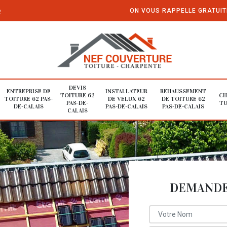
e
ON VOUS RAPPELLE GRATUI
DEVIS
ENTREPRISE DE
INSTALLATEUR
REHAUSSEMENT
TOITURE 62
CH
TOITURE 62 PAS-
DE VELUX 62
DE TOITURE 62
PAS-DE-
TU
DE-CALAIS
PAS-DE-CALAIS
PAS-DE-CALAIS
CALAIS
DEMANDE 