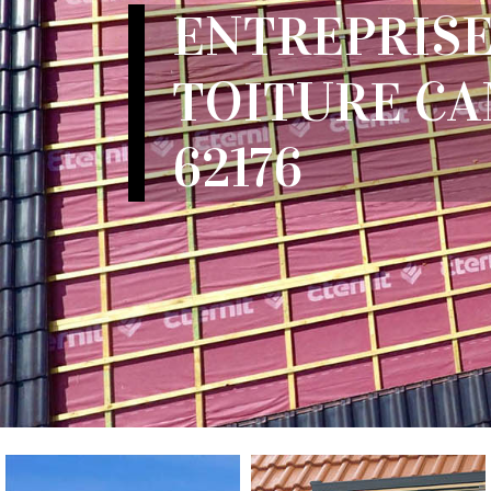
ENTREPRISE
TOITURE CA
62176