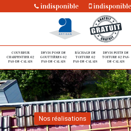
indisponible
indisponibl
COUVREUR
DEVIS POSE DE
BÂCHAGE DE
DEVIS FUITE DE
CHARPENTIER 62
GOUTTIÈRES 62
TOITURE 62
TOITURE 62 PAS-
PAS-DE-CALAIS
PAS-DE-CALAIS
PAS-DE-CALAIS
DE-CALAIS
Nos réalisations