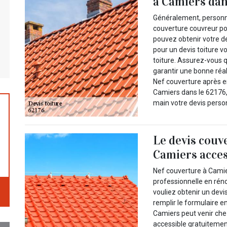
à Camiers dans
Généralement, personne
couverture couvreur po
pouvez obtenir votre d
pour un devis toiture
toiture. Assurez-vous q
garantir une bonne réal
Nef couverture après e
Camiers dans le 62176,
main votre devis personn
Le devis couv
Camiers acces
Nef couverture à Camier
professionnelle en rén
vouliez obtenir un devi
remplir le formulaire e
Camiers peut venir chez
accessible gratuitement