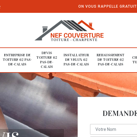
e
ON VOUS RAPPELLE GRATUI
DEVIS
ENTREPRISE DE
INSTALLATEUR
REHAUSSEMENT
TOITURE 62
CH
TOITURE 62 PAS-
DE VELUX 62
DE TOITURE 62
PAS-DE-
TU
DE-CALAIS
PAS-DE-CALAIS
PAS-DE-CALAIS
CALAIS
DEMANDE 