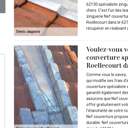
62130 spécialiste zingu
chers. C'est l’un des l
zinguerie Nef couvertur
Roellecourt dans le 621
récupérer en réalisant
Voulez-vous v
couverture sp
Roellecourt da
Comme vous le savez, c’
qui modifie ses frais d
couverture spécialiste 
garantit également des 
assurons que Nef couve
offrir gratuitement vot
l’étanchéité de votre t
Nef couverture propose 
durable. Nef couvertur