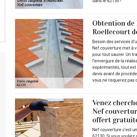
dans le 62130 !
Obtention de 
Roellecourt d
Besoin des services d'u
Nef couverture met à v
pour tout sauver. Un tr
l’envergure de la réali
expérimentés, tout est 
devis avant de procéd
vous ne risquerez pas 
Venez cherche
Nef couvertur
offert gratui
Nef couverture c’est un
62130. Si vous vouliez 