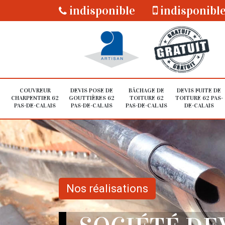
indisponible
indisponibl
COUVREUR
DEVIS POSE DE
BÂCHAGE DE
DEVIS FUITE DE
CHARPENTIER 62
GOUTTIÈRES 62
TOITURE 62
TOITURE 62 PAS-
PAS-DE-CALAIS
PAS-DE-CALAIS
PAS-DE-CALAIS
DE-CALAIS
Nos réalisations