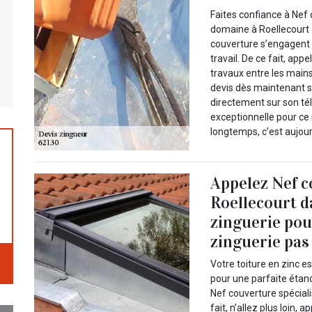
Faites confiance à Nef
domaine à Roellecourt 
couverture s’engagent 
travail. De ce fait, app
travaux entre les main
devis dès maintenant su
directement sur son té
exceptionnelle pour ce 
longtemps, c’est aujou
Appelez Nef c
Roellecourt d
zinguerie pou
zinguerie pas 
Votre toiture en zinc 
pour une parfaite étanc
Nef couverture spéciali
fait, n’allez plus loin,