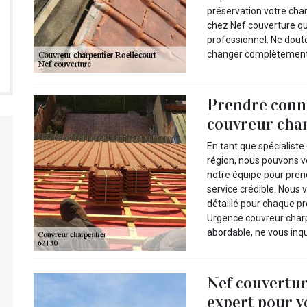
préservation votre cha
chez Nef couverture qu
professionnel. Ne doute
changer complètement v
Prendre conna
couvreur char
En tant que spécialiste
région, nous pouvons v
notre équipe pour prend
service crédible. Nous 
détaillé pour chaque p
Urgence couvreur charpe
abordable, ne vous inq
Nef couvertu
expert pour v