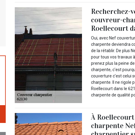
Recherchez-v
couvreur-cha
Roellecourt d
Oui, avec Nef couvertu
charpente deviendra co
de la rétablir. De plus
pour tous vos travaux à
prenez plus la peine de 
charpente, c'est pourq
couverture c’est celui s
charpente. Il ne rigole 
Roellecourt dans le 62
charpente de qualité po
À Roellecourt
charpente Nef
charpentier s