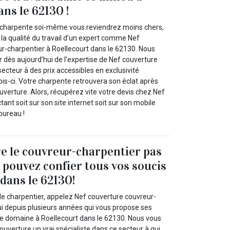
ns le 62130 !
e charpente soi-même vous reviendrez moins chers,
la qualité du travail d’un expert comme Nef
r-charpentier à Roellecourt dans le 62130. Nous
r dès aujourd’hui de l’expertise de Nef couverture
ecteur à des prix accessibles en exclusivité
s-ci. Votre charpente retrouvera son éclat après
ouverture. Alors, récupérez vite votre devis chez Nef
ant soit sur son site internet soit sur son mobile
bureau !
e le couvreur-charpentier pas
 pouvez confier tous vos soucis
 dans le 62130!
de charpentier, appelez Nef couverture couvreur-
ui depuis plusieurs années qui vous propose ses
e domaine à Roellecourt dans le 62130. Nous vous
uverture un vrai spécialiste dans ce secteur à qui