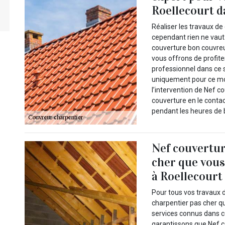
Roellecourt da
Réaliser les travaux d
cependant rien ne vaut 
couverture bon couvreu
vous offrons de profite
professionnel dans ce s
uniquement pour ce moi
l’intervention de Nef c
couverture en le contact
pendant les heures de 
Nef couvertur
cher que vous
à Roellecourt
Pour tous vos travaux 
charpentier pas cher q
services connus dans c
garantissons que Nef co