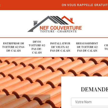
e
ON VOUS RAPPELLE GRATUI
DEVIS
ENTREPRISE DE
INSTALLATEUR
REHAUSSEMENT
TOITURE 62
CH
TOITURE 62 PAS-
DE VELUX 62
DE TOITURE 62
PAS-DE-
TU
DE-CALAIS
PAS-DE-CALAIS
PAS-DE-CALAIS
CALAIS
DEMANDE 