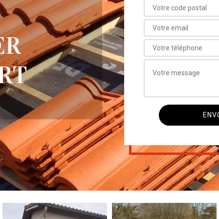
ER
RT