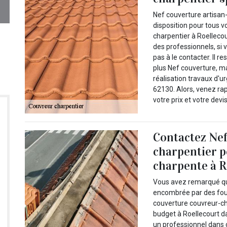
Nef couverture artisan-
disposition pour tous v
charpentier à Roellecour
des professionnels, si
pas à le contacter. Il 
plus Nef couverture, ma
réalisation travaux d'u
62130. Alors, venez r
votre prix et votre devi
Contactez Nef
charpentier p
charpente à R
Vous avez remarqué qu
encombrée par des fou
couverture couvreur-ch
budget à Roellecourt da
un professionnel dans