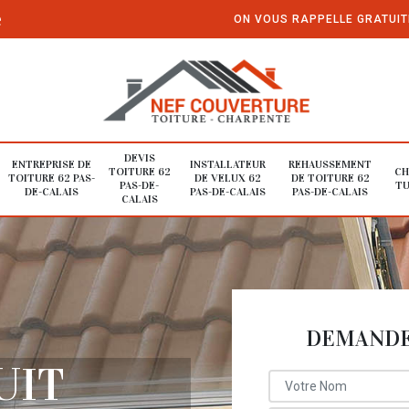
e
ON VOUS RAPPELLE GRATUI
DEVIS
ENTREPRISE DE
INSTALLATEUR
REHAUSSEMENT
TOITURE 62
CH
TOITURE 62 PAS-
DE VELUX 62
DE TOITURE 62
PAS-DE-
TU
DE-CALAIS
PAS-DE-CALAIS
PAS-DE-CALAIS
CALAIS
DEMANDE 
UIT