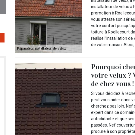
installation de velux, i
installateur de velux à 
promotion à Roellecour
vous atteste son sérieux
votre confort puisqu’ap
toiture à Roellecourt d
réalise l’installation d
de votre maison. Alors,
Pourquoi cher
votre velux ?
de chez vous !
Si vous décidez à reche
peut vous aider dans vo
cherchez pas loin. Nef 
expert dans ce domaine 
autodidacte et que ses
passées. Nef couverture
procure à son propriéta