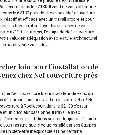
l vous offre une surprise puisque c’est un artisan-
Roellecourt dans le 62130. Il vient de vous offrir une
t dans le 62130 près de chez vous. Nef couverture
, réactif et efficace avec un travail propre et pour
rès ces travaux, il nettoyer les surfaces de votre
ans le 62130. Toutefois, l’équipe de Nef couverture
e votre velux en adéquation avec le style architectural
 demandez vite votre devis !
cher loin pour l’installation de
 Venez chez Nef couverture près
rcher Nef couverture bon installateur de velux qui
s démarches pour installation de votre velux ? Ne
couverture à Roellecourt dans le 62130 c’est un
et un bricoleur passionné. Il travaille avec
 précédentes prestations se sont toujours très bien
 vous rassure que le velux installé par ses équipes
ire un bien-être inexplicable et une certaine